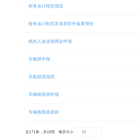
Ctrl
财务会计报告报送
加
1
键,
财务会计制度及核算软件备案报告
阅
读
详
残疾人就业保障金申报
细
操
作
车船税申报
说
明
请
车船税退抵税
按
快
捷
车辆购置税申报
键
Ctrl
车辆购置税退税
加
Alt
加
问
总171条，共18页 每页大小
号