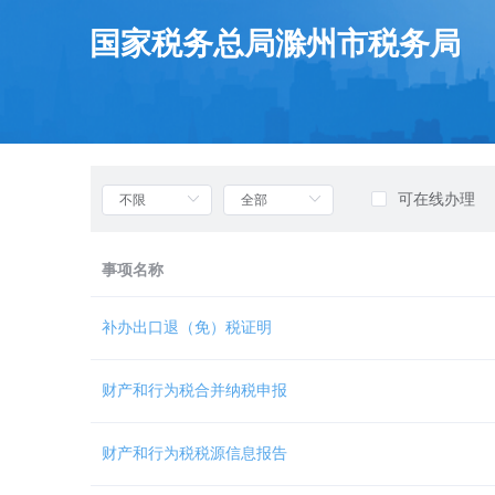
欢
迎
国家税务总局滁州市税务局
进
入
部
门
列
表，
盲
可在线办理
人
用
户
事项名称
使
用
无
补办出口退（免）税证明
障
碍，
请
财产和行为税合并纳税申报
按
快
捷
财产和行为税税源信息报告
键